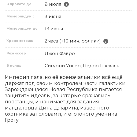
8 июля
В прокате до
3 июня
Меморандум с
13 июня
Меморандум до
2 часа (+10 мин. ролики)
Хронометраж
Джон Фавро
Режиссер
Сигурни Уивер, Педро Паскаль
В ролях
Империя пала, но её военачальники всё ещё 
держат под своим контролем части галактики. 
Зарождающаяся Новая Республика пытается 
защитить идеалы, за которые сражались 
повстанцы, и нанимает для задания 
мандалорца Дина Джарина, известного 
охотника за головами, и его юного ученика 
Грогу.