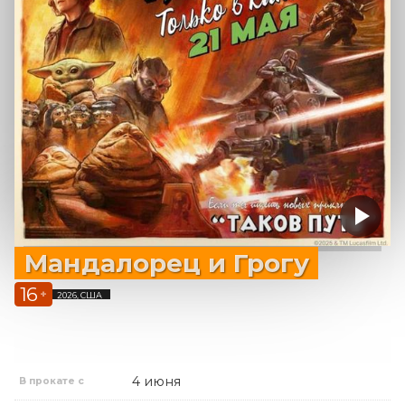
Мандалорец и Грогу
16
+
2026, США
4 июня
В прокате с