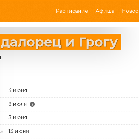
Расписание
Афиша
Новос
далорец и Грогу
4 июня
8 июля
3 июня
с
13 июня
до