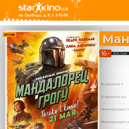
Ман
АРХИВ
16
+
2026, США
В прокате с
В прокате до
Меморандум 
Меморандум 