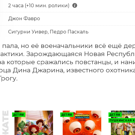
2 часа (+10 мин. ролики)
Джон Фавро
Сигурни Уивер, Педро Паскаль
пала, но её военачальники всё ещё де
лактики. Зарождающаяся Новая Республи
за которые сражались повстанцы, и нан
ца Дина Джарина, известного охотника 
Грогу.
ДЕТЯМ
ДЕТЯМ
ДЕТЯМ
ПУШКИНСКАЯ К