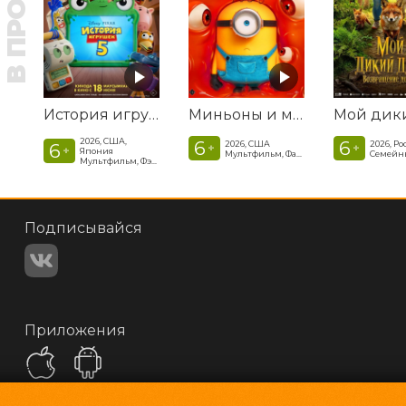
В ПРОКАТЕ
История игрушек 5
Миньоны и монстры
2026, США,
6
6
2026, США
2026, Ро
6
+
+
+
Япония
Мультфильм, Фантастика, Комедия, Криминал, Приключения, Семейный
Мультфильм, Фэнтези, Драма, Комедия, Приключения, Семейный
Подписывайся
Приложения