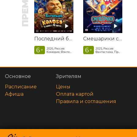
ПРЕМЬЕРА
Последний богатырь. Колобок
Смешарики сквозь вселенные
6
6
2026, Россия
2025, Россия
+
+
Комедия, Фэнтези, Приключения
Фантастика, Приключенческая комедия
Основное
Зрителям
Расписание
Цены
Афиша
Оплата картой
Правила и соглашения