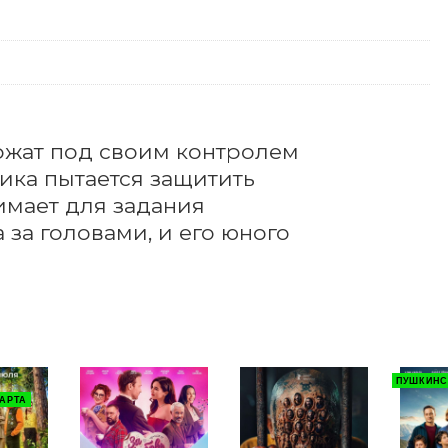
ржат под своим контролем 
ка пытается защитить 
имает для задания 
за головами, и его юного 
ПУШКИНС
АРТА