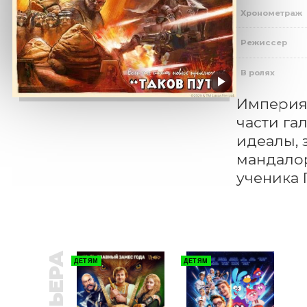
Хронометраж
Режиссер
В ролях
Империя 
части га
идеалы, 
мандалор
ученика 
ДЕТЯМ
ДЕТЯМ