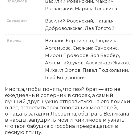
Василий Ровенский, Максим
Продюсер
Рогальский, Марина Головина
Василий Ровенский, Наталья
Сценарист
Добровольская, Лев Толстой
Виталия Корниенко, Людмила
В ролях
Артемьева, Снежана Самохина,
Мирон Проворов, Зоя Бербер,
Артем Гайдуков, Александр Жуков,
Михаил Орлов, Павел Подкользин,
Глеб Богданович
Иногда, чтобы понять, что твой брат — это не 
ежедневный соперник в спорах, а самый 
лучший друг, нужно отправиться на его поиски 
в лес, встретить трех говорящих медведей, 
отгадать загадки Лесовика, обыграть Великана 
в нарды, запудрить мозги Кикиморе и узнать, 
что твоя бабушка способна превращаться в 
лесную птицу.