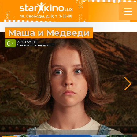
Маша и Медведи
6
2025, Россия
+
Фэнтези, Приключения