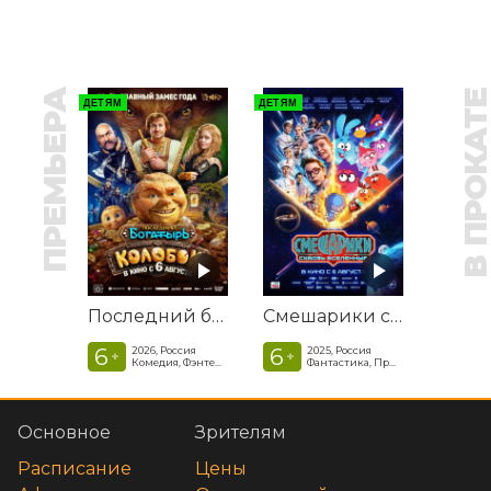
ПРЕМЬЕРА
В ПРОКАТ
ДЕТЯМ
ДЕТЯМ
Последний богатырь. Колобок
Смешарики сквозь вселенные
6
6
2026, Россия
2025, Россия
+
+
Комедия, Фэнтези, Приключения
Фантастика, Приключенческая комедия
Основное
Зрителям
Расписание
Цены