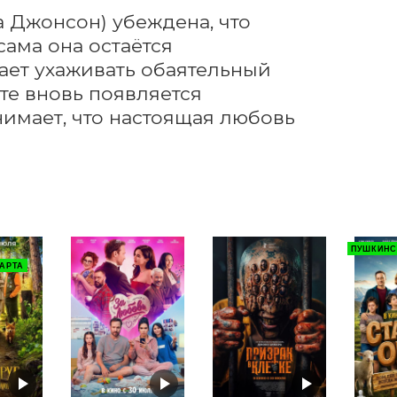
Джонсон) убеждена, что 
ама она остаётся 
ает ухаживать обаятельный 
те вновь появляется 
имает, что настоящая любовь 
ПУШКИНС
АРТА