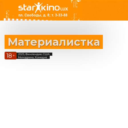
Материалистка
18
2025, Финляндия, США
+
Мелодрама, Комедия