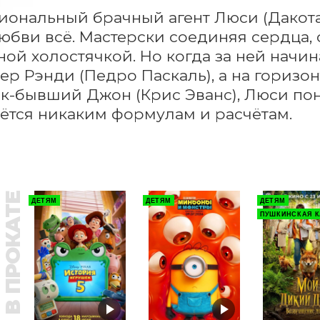
ональный брачный агент Люси (Дакота 
любви всё. Мастерски соединяя сердца, с
ой холостячкой. Но когда за ней начин
р Рэнди (Педро Паскаль), а на горизон
к-бывший Джон (Крис Эванс), Люси пон
ётся никаким формулам и расчётам.
В ПРОКАТЕ
ДЕТЯМ
ДЕТЯМ
ДЕТЯМ
ПУШКИНСКАЯ К