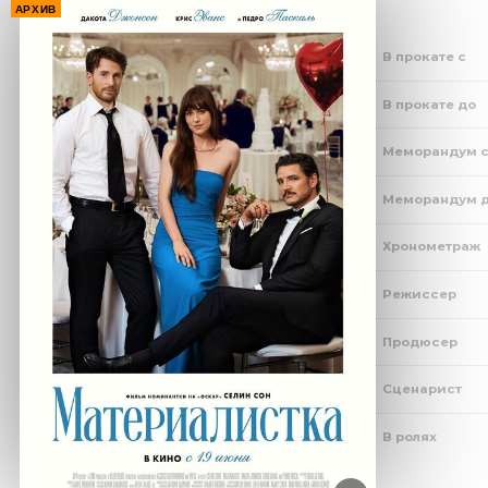
АРХИВ
В прокате с
В прокате до
Меморандум 
Меморандум 
Хронометраж
Режиссер
Продюсер
Сценарист
В ролях