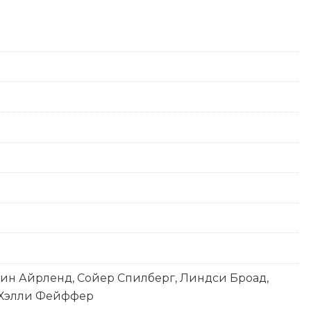
рин Айрленд, Сойер Спилберг, Линдси Броад,
, Хэлли Фейффер