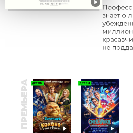
Професси
знает о 
убеждённ
миллионе
красавчи
не подда
ПРЕМЬЕРА
ДЕТЯМ
ДЕТЯМ