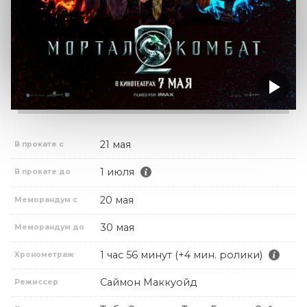
21 мая
В прокате с
1 июля
В прокате до
20 мая
Меморандум с
30 мая
Меморандум до
1 час 56 минут (+4 мин. ролики)
Хронометраж
Саймон Маккуойд
Режиссер