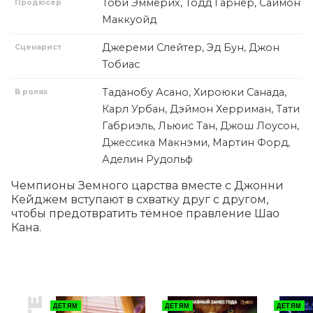
Тоби Эммерих, Тодд Гарнер, Саймон
Продюсер
Маккуойд
Джереми Слейтер, Эд Бун, Джон
Сценарист
Тобиас
Таданобу Асано, Хироюки Санада,
В ролях
Карл Урбан, Дэймон Херриман, Тати
Габриэль, Льюис Тан, Джош Лоусон,
Джессика Макнэми, Мартин Форд,
Аделин Рудольф
Чемпионы Земного царства вместе с Джонни 
Кейджем вступают в схватку друг с другом, 
чтобы предотвратить тёмное правление Шао 
Кана.
ДЕТЯМ
ДЕТЯМ
ДЕТЯМ