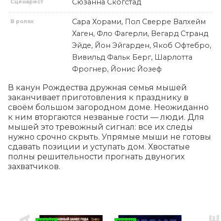
Сюзанна Скогстад
Сценарист
Сара Хорами, Пол Сверре Валхейм
В ролях
Хаген, Фло Фагерли, Вегард Странд
Эйде, Йон Эйгарден, Якоб Офтебро,
Вивильд Фальк Берг, Шарлотта
Фрогнер, Йонис Йозеф
В канун Рождества дружная семья мышей 
заканчивает приготовления к празднику в 
своём большом загородном доме. Неожиданно 
к ним вторгаются незваные гости — люди. Для 
мышей это тревожный сигнал: все их следы 
нужно срочно скрыть. Упрямые мыши не готовы 
сдавать позиции и уступать дом. Хвостатые 
полны решительности прогнать двуногих 
захватчиков.