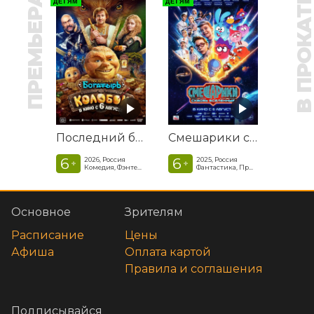
ПРЕМЬЕРА
В ПРОКАТ
ДЕТЯМ
ДЕТЯМ
Последний богатырь. Колобок
Смешарики сквозь вселенные
6
6
2026, Россия
2025, Россия
+
+
Комедия, Фэнтези, Приключения
Фантастика, Приключенческая комедия
Основное
Зрителям
Расписание
Цены
Афиша
Оплата картой
Правила и соглашения
Подписывайся