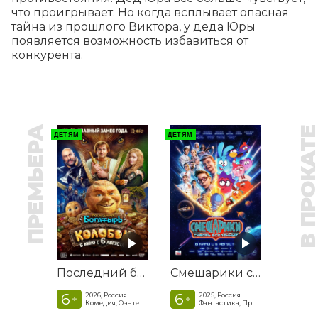
что проигрывает. Но когда всплывает опасная 
тайна из прошлого Виктора, у деда Юры 
появляется возможность избавиться от 
конкурента.
ПРЕМЬЕРА
В ПРОКАТ
ДЕТЯМ
ДЕТЯМ
Последний богатырь. Колобок
Смешарики сквозь вселенные
6
6
2026, Россия
2025, Россия
+
+
Комедия, Фэнтези, Приключения
Фантастика, Приключенческая комедия