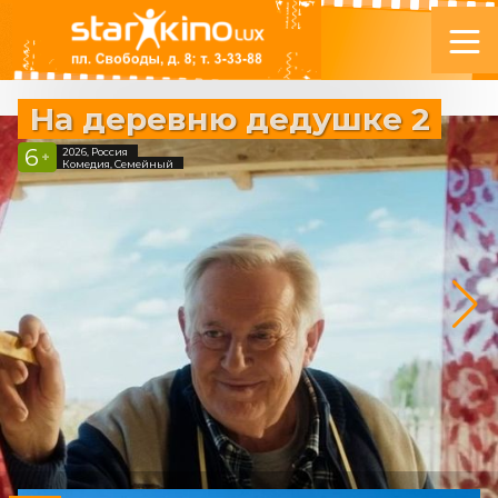
На деревню дедушке 2
6
2026, Россия
+
Комедия, Семейный