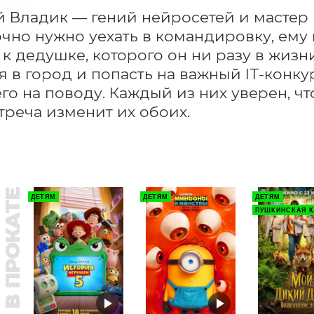
й Владик — гений нейросетей и мастер п
чно нужно уехать в командировку, ему 
к дедушке, которого он ни разу в жизни
я в город и попасть на важный IT-конкур
его на поводу. Каждый из них уверен, чт
стреча изменит их обоих.
В ПРОКАТЕ
ДЕТЯМ
ДЕТЯМ
ДЕТЯМ
ПУШКИНСКАЯ К