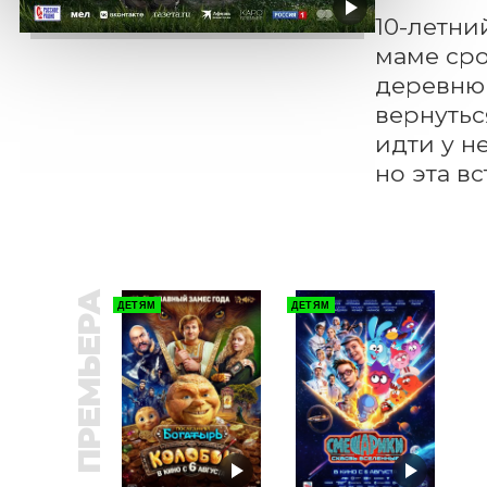
10-летни
маме сро
деревню 
вернутьс
идти у н
но эта в
ПРЕМЬЕРА
ДЕТЯМ
ДЕТЯМ