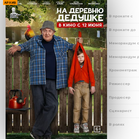
АРХИВ
В прокате с
В прокате до
Меморандум 
Меморандум 
Хронометраж
Режиссер
Продюсер
Сценарист
В ролях