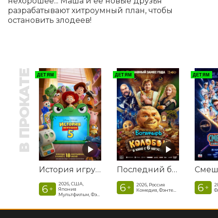
нехорошее... Маша и ее новые друзья 
разрабатывают хитроумный план, чтобы 
остановить злодеев!
В ПРОКАТЕ
ДЕТЯМ
ДЕТЯМ
ДЕТЯМ
История игрушек 5
Последний богатырь. Колобок
2026, США,
6
6
2026, Россия
2
6
+
+
+
Япония
Комедия, Фэнтези, Приключения
Мультфильм, Фэнтези, Драма, Комедия, Приключения, Семейный