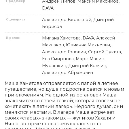
Андрей Липов, Максим Максимов,
Продюсер
DAVA
Александр Бережной, Дмитрий
Сценарист
Борисов
Милана Хаметова, DAVA, Алексей
В ролях
Маклаков, Юлианна Михневич,
Александр Головин, Сергей Пукита,
Ева Смирнова, Марк-Малик
Мурашкин, Дмитрий Колчин,
Александр Абрамович
Маша Хаметова отправляется с папой в летнее 
путешествие, но душа подростка рвется к новым 
приключениям. На одной из остановок Маша 
знакомится со своей тезкой, которая совсем не 
хочет ехать в летний лагерь. Недолго думая, они 
меняются местами. В лагере Маша встречает 
своих «старых» знакомых — жуликов Хахаля и 
Няню, которые снова замышляют что-то 