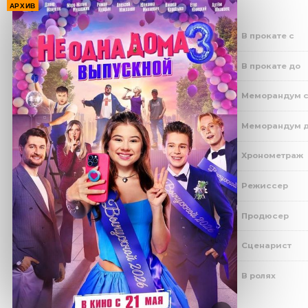
АРХИВ
В прокате с
В прокате до
Меморандум 
Меморандум 
Хронометраж
Режиссер
Продюсер
Сценарист
В ролях