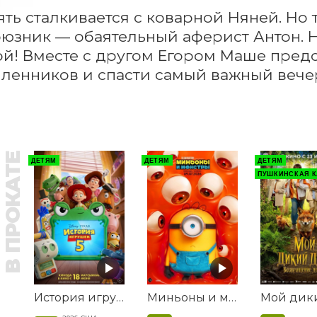
ть сталкивается с коварной Няней. Но 
юзник — обаятельный аферист Антон. Н
й! Вместе с другом Егором Маше предст
енников и спасти самый важный вечер
В ПРОКАТЕ
ДЕТЯМ
ДЕТЯМ
ДЕТЯМ
ПУШКИНСКАЯ К
История игрушек 5
Миньоны и монстры