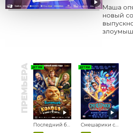
Маша опя
новый со
выпускно
злоумышл
ПРЕМЬЕРА
ДЕТЯМ
ДЕТЯМ
Последний богатырь. Колобок
Смешарики сквозь вселенные