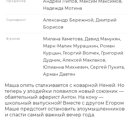
Андрей Липов, Максим Максимов,
Продюсер
Надежда Мотина
Александр Бережной, Дмитрий
Сценарист
Борисов
Милана Хаметова, Давид Манукян,
В ролях
Марк-Малик Мурашкин, Роман
Курцын, Георгий Волчек, Григорий
Дудник, Алексей Маклаков,
Юлианна Михневич, Сергей Пукита,
Арман Давтян
Маша опять сталкивается с коварной Няней. Но 
теперь у злодейки появился новый союзник — 
обаятельный аферист Антон. На кону — 
школьный выпускной! Вместе с другом Егором 
Маше предстоит остановить злоумышленников 
и спасти самый важный вечер года.