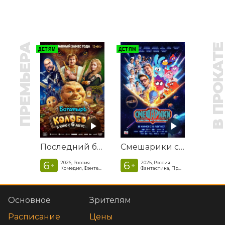
ПРЕМЬЕРА
В ПРОКАТ
ДЕТЯМ
ДЕТЯМ
Последний богатырь. Колобок
Смешарики сквозь вселенные
6
6
2026, Россия
2025, Россия
+
+
Комедия, Фэнтези, Приключения
Фантастика, Приключенческая комедия
Основное
Зрителям
Расписание
Цены