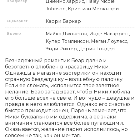
Джеймс Харрис, Haley Nicole
Продюсер
Johnson, Кристиан Меркьюри
Карри Баркер
Сценарист
Майкл Джонстон, Инде Наварретт,
В ролях
Купер Томлинсон, Меган Лоулесс,
Энди Рихтер, Дэрин Тондер
Безнадежный романтик Беар давно и 
безответно влюблен в красавицу Ники. 
Однажды в магазине эзотерики он находит 
странную безделушку – волшебную палочку. 
Если ее сломать, исполнится твое заветное 
желание. Беар загадывает, чтобы Ники любила 
его больше всех на свете. И вот чудо – девушка и 
правда в него влюбляется. Однако его счастью 
быстро приходит конец. Парень замечает, что 
Ники буквально им одержима, а ее знаки 
внимания становятся все более пугающими. 
Оказывается, желание парня исполнилось, но 
совсем не так, как он мечтал.