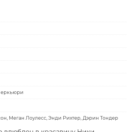
 Меркьюри
он, Меган Лоулесс, Энди Рихтер, Дэрин Тондер
 влюблен в красавицу Ники. 