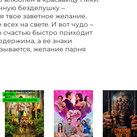
нную безделушку – 
 твое заветное желание. 
сех на свете. И вот чудо – 
о счастью быстро приходит 
одержима, а ее знаки 
ывается, желание парня 
ДЕТЯМ
ПУШКИНСКАЯ КАРТА