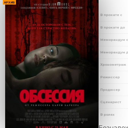
АРХИВ
В прокате с
В прокате до
Меморандум 
Меморандум 
Хронометраж
Режиссер
Продюсер
Сценарист
В ролях
Безнадеж