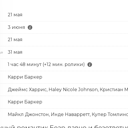
21 мая
3 июня
21 мая
с
31 мая
до
1 час 48 минут (+12 мин. ролики)
Карри Баркер
Джеймс Харрис, Haley Nicole Johnson, Кристиан
Карри Баркер
Майкл Джонстон, Инде Наварретт, Купер Томлинс
ный романтик Беар давно и безответно