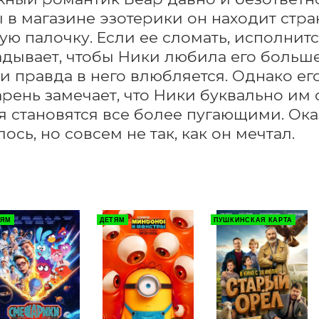
в магазине эзотерики он находит стра
ю палочку. Если ее сломать, исполнится
адывает, чтобы Ники любила его больше в
и правда в него влюбляется. Однако ег
арень замечает, что Ники буквально им 
 становятся все более пугающими. Оказ
ось, но совсем не так, как он мечтал.
ТЯМ
ДЕТЯМ
ПУШКИНСКАЯ КАРТА