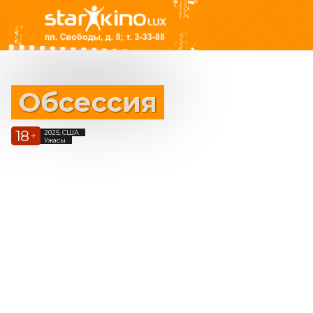
Обсессия
18
2025, США
+
Ужасы