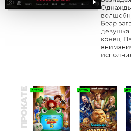
Однажды 
волшебну
Беар заг
девушка 
конец. П
внимания
исполнил
В ПРОКАТЕ
ДЕТЯМ
ДЕТЯМ
ДЕ