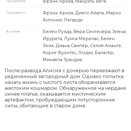
Фрэнк Ариза, Мануэль Вега
Продюсер
Фрэнк Ариза, Диего Айала, Марко
Сценарист
Антонио Лагарде
Белен Руэда, Вера Сентенера, Элена
В ролях
Ирурета, Луиса Мерелас, Белен
Экия, Диана Сампер, Селия Аманте,
Хорхе Фуэнтес, Глэдис Балагер,
Микаела Грандиа
После развода Алисия с дочерью переезжают в 
уединенный загородный дом. Однако попытка 
начать жизнь с чистого листа оборачивается 
жестоким кошмаром. Обнаруженное на чердаке 
синее платье, оказывается мистическим 
артефактом, пробуждающим потусторонние 
силы, обитающие в старом доме.