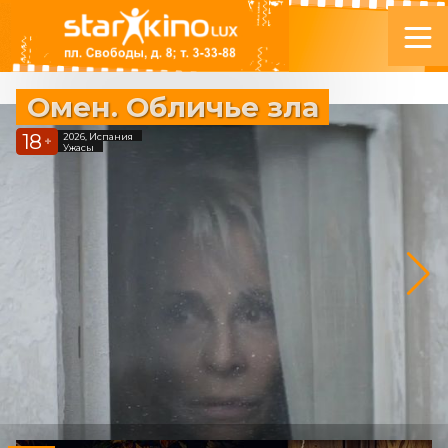
Омен. Обличье зла
18
2026, Испания
+
Ужасы