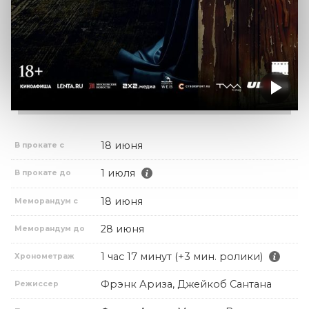
18 июня
В прокате с
1 июля
В прокате до
18 июня
Меморандум с
28 июня
Меморандум до
1 час 17 минут (+3 мин. ролики)
Хронометраж
Фрэнк Ариза, Джейкоб Сантана
Режиссер