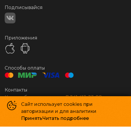
Подписывайся
Приложения
Способы оплаты
Контакты
Касса и бронирование
+7 341 413-33-88
Сайт использует cookies при
авторизации и для аналитики
Стар Кинолюкс
©
2009-
2026
Принять
Читать подробнее
Powered by
p24.app