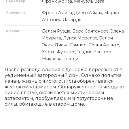
Фрэнк Ариза, Мануэль Вега
Продюсер
Фрэнк Ариза, Диего Айала, Марко
Сценарист
Антонио Лагарде
Белен Руэда, Вера Сентенера, Элена
В ролях
Ирурета, Луиса Мерелас, Белен
Экия, Диана Сампер, Селия Аманте,
Хорхе Фуэнтес, Глэдис Балагер,
Микаела Грандиа
После развода Алисия с дочерью переезжают в 
уединенный загородный дом. Однако попытка 
начать жизнь с чистого листа оборачивается 
жестоким кошмаром. Обнаруженное на чердаке 
синее платье, оказывается мистическим 
артефактом, пробуждающим потусторонние 
силы, обитающие в старом доме.