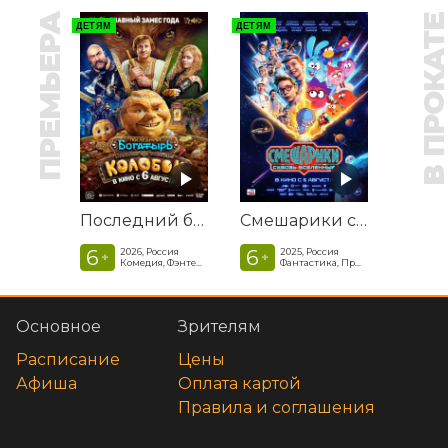
ПРЕМЬЕРА
В ПРОКАТ
ДЕТЯМ
ДЕТЯМ
Последний богатырь. Колобок
Смешарики сквозь вселенные
6
6
2026, Россия
2025, Россия
+
+
Комедия, Фэнтези, Приключения
Фантастика, Приключенческая комедия
Основное
Зрителям
Расписание
Цены
Афиша
Оплата картой
Правила и соглашения