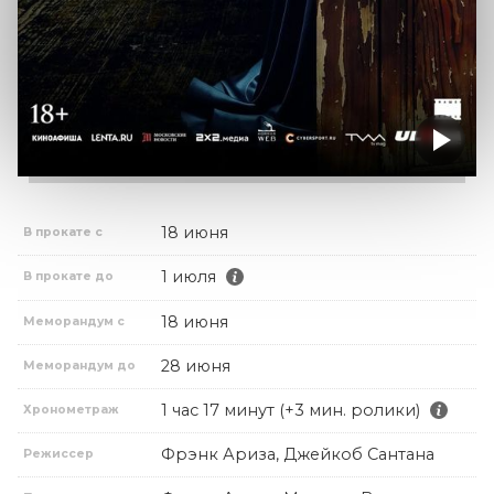
18 июня
В прокате с
1 июля
В прокате до
18 июня
Меморандум с
28 июня
Меморандум до
1 час 17 минут (+3 мин. ролики)
Хронометраж
Фрэнк Ариза, Джейкоб Сантана
Режиссер