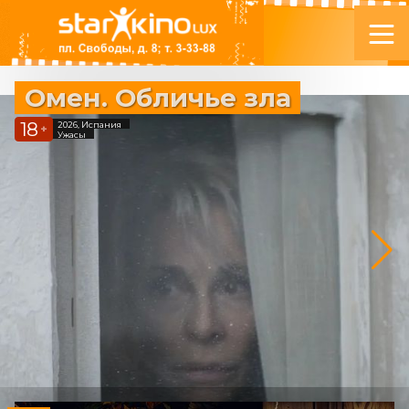
Омен. Обличье зла
18
2026, Испания
+
Ужасы