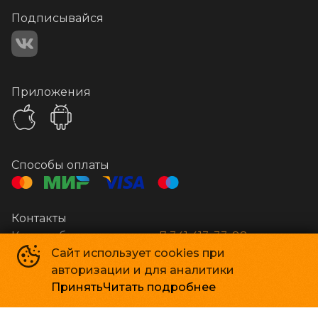
Подписывайся
Приложения
Способы оплаты
Контакты
Касса и бронирование
+7 341 413-33-88
Сайт использует cookies при
авторизации и для аналитики
Стар Кинолюкс
©
2009-
2026
Принять
Читать подробнее
Powered by
p24.app