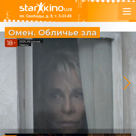
Омен. Обличье зла
18
2026, Испания
+
Ужасы