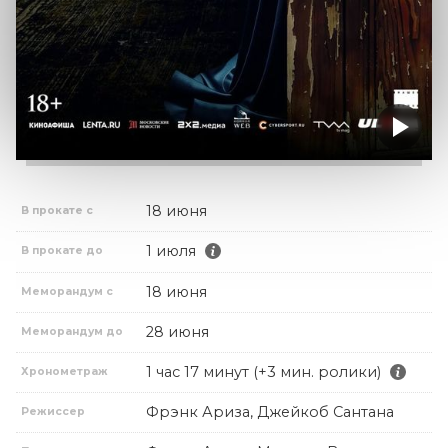
18 июня
В прокате с
1 июля
В прокате до
18 июня
Меморандум с
28 июня
Меморандум до
1 час 17 минут (+3 мин. ролики)
Хронометраж
Фрэнк Ариза, Джейкоб Сантана
Режиссер