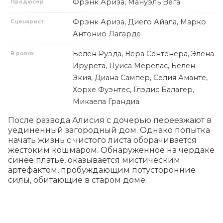
Фрэнк Ариза, Мануэль Вега
Продюсер
Фрэнк Ариза, Диего Айала, Марко
Сценарист
Антонио Лагарде
Белен Руэда, Вера Сентенера, Элена
В ролях
Ирурета, Луиса Мерелас, Белен
Экия, Диана Сампер, Селия Аманте,
Хорхе Фуэнтес, Глэдис Балагер,
Микаела Грандиа
После развода Алисия с дочерью переезжают в 
уединенный загородный дом. Однако попытка 
начать жизнь с чистого листа оборачивается 
жестоким кошмаром. Обнаруженное на чердаке 
синее платье, оказывается мистическим 
артефактом, пробуждающим потусторонние 
силы, обитающие в старом доме.