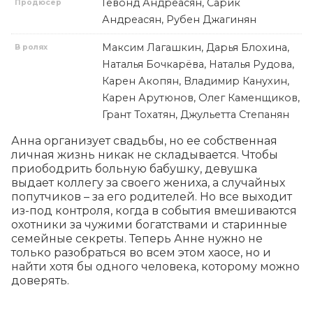
Гевонд Андреасян, Сарик
Продюсер
Андреасян, Рубен Джагинян
Максим Лагашкин, Дарья Блохина,
В ролях
Наталья Бочкарёва, Наталья Рудова,
Карен Акопян, Владимир Канухин,
Карен Арутюнов, Олег Каменщиков,
Грант Тохатян, Джульетта Степанян
Анна организует свадьбы, но ее собственная 
личная жизнь никак не складывается. Чтобы 
приободрить больную бабушку, девушка 
выдает коллегу за своего жениха, а случайных 
попутчиков – за его родителей. Но все выходит 
из-под контроля, когда в события вмешиваются 
охотники за чужими богатствами и старинные 
семейные секреты. Теперь Анне нужно не 
только разобраться во всем этом хаосе, но и 
найти хотя бы одного человека, которому можно 
доверять.