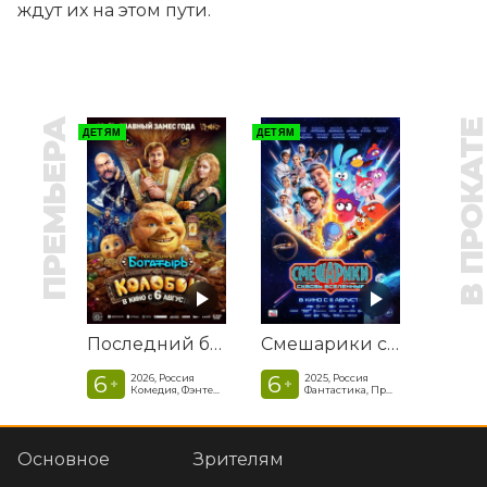
ждут их на этом пути.
ПРЕМЬЕРА
В ПРОКАТ
ДЕТЯМ
ДЕТЯМ
Последний богатырь. Колобок
Смешарики сквозь вселенные
6
6
2026, Россия
2025, Россия
+
+
Комедия, Фэнтези, Приключения
Фантастика, Приключенческая комедия
Основное
Зрителям