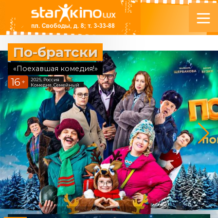
По-братски
«Поехавшая комедия!»
16
2025, Россия
+
Комедия, Семейный