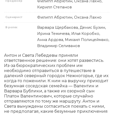
Филипп Абрютин, Оксана Лахно,
Продюсер
Кирилл Степанов
Филипп Абрютин, Оксана Лахно
Сценарист
Варвара Щербакова, Денис Бузин,
В ролях
Ирина Темичева, Илья Коробко,
Анна Ардова, Михаил Полицеймако,
Владимир Селиванов
Антон и Света Лебедевы приняли 
ответственное решение: они хотят развестись. 
Из-за бюрократических проблем им 
необходимо отправиться в путешествие в 
далекий северный городок Нежногорье, где их 
когда-то поженили. К ним на выручку приходит 
безумная соседская семейка — Валентин и 
Варвара Бублики, а также их озорной сын 
Платон Валентинович, которые случайно 
отправляются по тому же маршруту. Антон и 
Света вынуждены согласиться поехать с ними, 
не предполагая, какие безумные приключения 