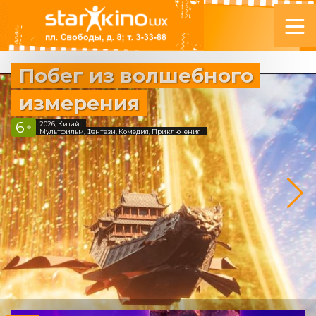
Побег из волшебного
измерения
6
2026, Китай
+
Мультфильм, Фэнтези, Комедия, Приключения