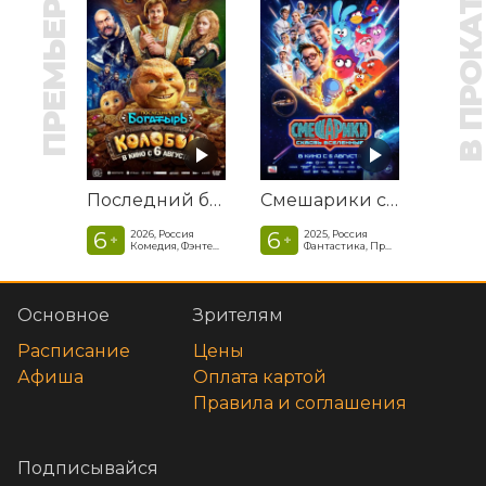
ПРЕМЬЕРА
В ПРОКАТ
Последний богатырь. Колобок
Смешарики сквозь вселенные
6
6
2026, Россия
2025, Россия
+
+
Комедия, Фэнтези, Приключения
Фантастика, Приключенческая комедия
Основное
Зрителям
Расписание
Цены
Афиша
Оплата картой
Правила и соглашения
Подписывайся