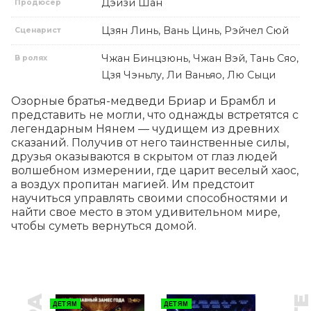
Дэйзи Шан
Продюсер
Цзян Линь, Вань Цинь, Рэйчел Сюй
Сценарист
Чжан Бинцзюнь, Чжан Вэй, Тань Сяо,
В ролях
Цзя Чэньлу, Ли Ваньяо, Лю Сыци
Озорные братья-медведи Бриар и Брамбл и 
представить не могли, что однажды встретятся с 
легендарным Нянем — чудищем из древних 
сказаний. Получив от него таинственные силы, 
друзья оказываются в скрытом от глаз людей 
волшебном измерении, где царит веселый хаос, 
а воздух пропитан магией. Им предстоит 
научиться управлять своими способностями и 
найти свое место в этом удивительном мире, 
чтобы суметь вернуться домой.
ДЕТЯМ
ДЕТЯМ