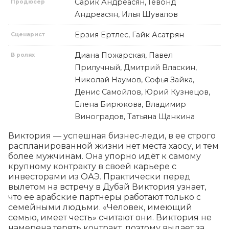
Сарик Андреасян, Гевонд
Продюсер
Андреасян, Илья Шувалов
Ерзия Ертлес, Гайк Асатрян
Сценарист
Диана Пожарская, Павел
В ролях
Прилучный, Дмитрий Власкин,
Николай Наумов, Софья Зайка,
Денис Самойлов, Юрий Кузнецов,
Елена Бирюкова, Владимир
Виноградов, Татьяна Щанкина
Виктория — успешная бизнес-леди, в ее строго 
распланированной жизни нет места хаосу, и тем 
более мужчинам. Она упорно идёт к самому 
крупному контракту в своей карьере с 
инвесторами из ОАЭ. Практически перед 
вылетом на встречу в Дубай Виктория узнает, 
что ее арабские партнеры работают только с 
семейными людьми. «Человек, имеющий 
семью, имеет честь» считают они. Виктория не 
намерена терять контракт, поэтому выдает за 