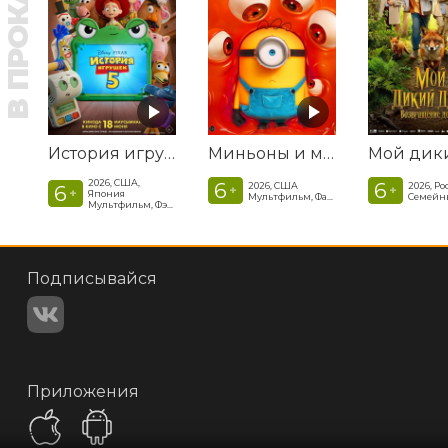
В ПРОКАТЕ
История игрушек 5
Миньоны и монстры
2026, США,
6
6
2026, США
2026, Ро
6
+
+
+
Япония
Мультфильм, Фантастика, Комедия, Криминал, Приключения, Семейный
Мультфильм, Фэнтези, Драма, Комедия, Приключения, Семейный
Подписывайся
Приложения