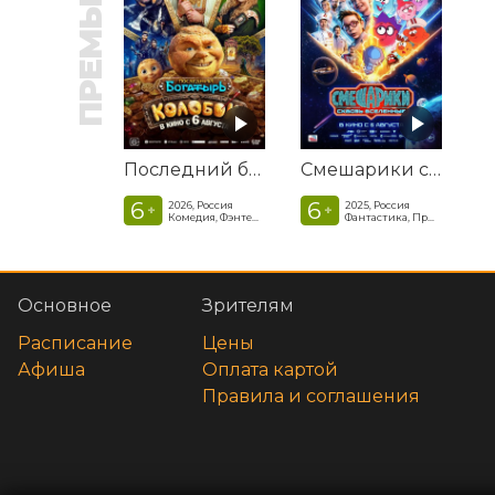
ПРЕМЬЕРА
Последний богатырь. Колобок
Смешарики сквозь вселенные
6
6
2026, Россия
2025, Россия
+
+
Комедия, Фэнтези, Приключения
Фантастика, Приключенческая комедия
Основное
Зрителям
Расписание
Цены
Афиша
Оплата картой
Правила и соглашения