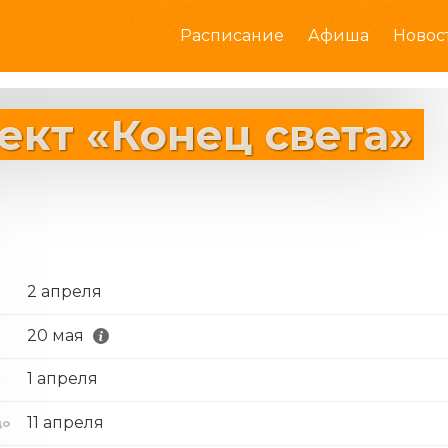
Расписание
Афиша
Новос
ект «Конец света»
2 апреля
20 мая
1 апреля
с
11 апреля
до