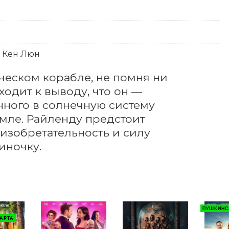
, Кен Люн
еском корабле, не помня ни 
одит к выводу, что он — 
ного в солнечную систему 
емле. Райленду предстоит 
зобретательность и силу 
иночку.
ПУШКИНС
АРТА