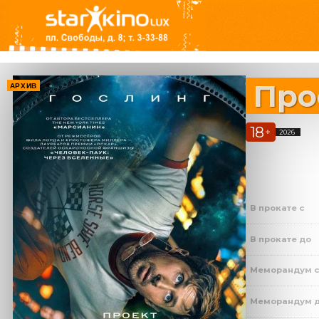
Про
АРХИВ
18
+
2026
В прокате с
В прокате до
Меморандум 
Меморандум 