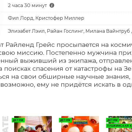
2 часа 30 минут
Фил Лорд, Кристофер Миллер
Элизабет Лэил, Райан Гослинг, Милана Вайнтруб 
т Райленд Грейс просыпается на космич
 свою миссию. Постепенно мужчина прих
нный выживший из экипажа, отправлен
 в поисках спасения от катастрофы на З
ся на свои обширные научные знания, и
, возможно, ему не придётся искать в од
ДЕТЯМ
ДЕТЯМ
ДЕТЯМ
ПУШКИНСКАЯ К