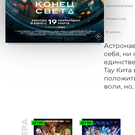
Хронометраж
Режиссер
В ролях
Астронав
себя, ни
единстве
Тау Кита
положить
воли, но
ДЕТЯМ
ДЕТЯМ