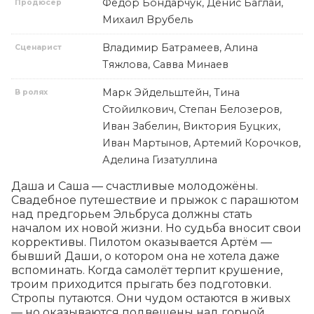
Фёдор Бондарчук, Денис Баглай,
Продюсер
Михаил Врубель
Владимир Батрамеев, Алина
Сценарист
Тяжлова, Савва Минаев
Марк Эйдельштейн, Тина
В ролях
Стойилкович, Степан Белозеров,
Иван Забелин, Виктория Буцких,
Иван Мартынов, Артемий Корочков,
Аделина Гизатуллина
Даша и Саша — счастливые молодожёны. 
Свадебное путешествие и прыжок с парашютом 
над предгорьем Эльбруса должны стать 
началом их новой жизни. Но судьба вносит свои 
коррективы. Пилотом оказывается Артём — 
бывший Даши, о котором она не хотела даже 
вспоминать. Когда самолёт терпит крушение, 
троим приходится прыгать без подготовки. 
Стропы путаются. Они чудом остаются в живых 
— но оказываются подвешены над горной 