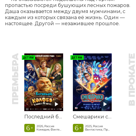
пропастью посреди бушующих лесных пожаров. 
Даша оказывается между двумя мужчинами, с 
каждым из которых связана её жизнь. Один — 
настоящее. Другой — незажившее прошлое.
ПРЕМЬЕРА
В ПРОКАТ
ДЕТЯМ
ДЕТЯМ
Последний богатырь. Колобок
Смешарики сквозь вселенные
6
6
2026, Россия
2025, Россия
+
+
Комедия, Фэнтези, Приключения
Фантастика, Приключенческая комедия