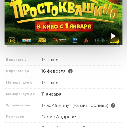
1 января
В прокате с
18 февраля
В прокате до
1 января
Меморандум с
11 января
Меморандум до
1 час 45 минут (+5 мин. ролики)
Хронометраж
Сарик Андреасян
Режиссер