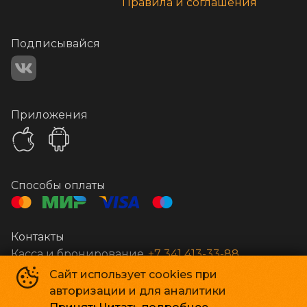
Правила и соглашения
Подписывайся
Приложения
Способы оплаты
Контакты
Касса и бронирование
+7 341 413-33-88
Сайт использует cookies при
авторизации и для аналитики
Стар Кинолюкс
©
2009-
2026