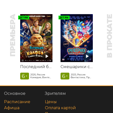
ПРЕМЬЕРА
В ПРОКАТ
ДЕТЯМ
ДЕТЯМ
Последний богатырь. Колобок
Смешарики сквозь вселенные
6
6
2026, Россия
2025, Россия
+
+
Комедия, Фэнтези, Приключения
Фантастика, Приключенческая комедия
Основное
Зрителям
Расписание
Цены
Афиша
Оплата картой