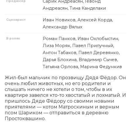
Сарик Андреасян, Гевонд
Продюсер
Андреасян, Тина Канделаки
Иван Новиков, Алексей Корда,
Сценарист
Александр Вялых
Роман Панков, Иван Охлобыстин,
В ролях
Лиза Моряк, Павел Прилучный,
Антон Табаков, Павел Деревянко,
Дарья Блохина, Владимир Сычев,
Татьяна Орлова, Марина Федункив
Жил-был мальчик по прозвищу Дядя Фёдор. Он 
очень любил животных, но его родители и 
слышать ничего не хотели о том, чтобы в их 
квартире завелся кто-то хвостатый и лохматый. И 
пришлось Дяде Фёдору со своими новыми 
приятелями — котом Матроскиным и верным 
псом Шариком — отправиться в деревню 
Простоквашино.