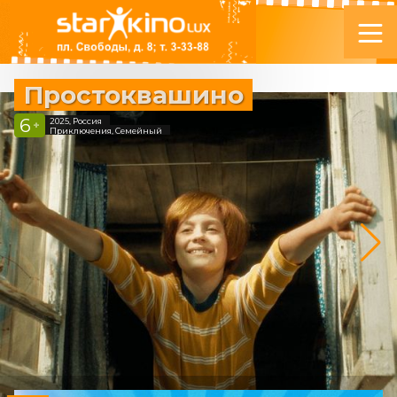
Простоквашино
6
2025, Россия
+
Приключения, Семейный