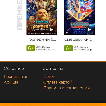
ПРЕМЬЕРА
Последний богатырь. Колобок
Смешарики сквозь вселенные
6
6
2026, Россия
2025, Россия
+
+
Комедия, Фэнтези, Приключения
Фантастика, Приключенческая комедия
Основное
Зрителям
Расписание
Цены
Афиша
Оплата картой
Правила и соглашения