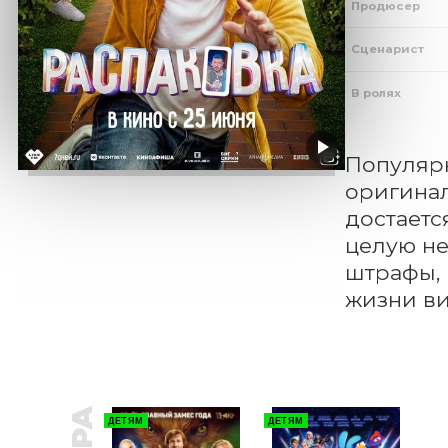
Продюсер
Сценарист
В ролях
Популярн
оригинал
достаетс
целую не
штрафы, 
жизни ви
ДЕТЯМ
ДЕТЯМ