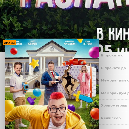
АРХИВ
В прокате с
В прокате до
Меморандум 
Меморандум 
Хронометраж
Режиссер