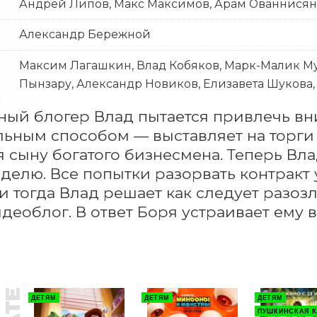
Андрей Липов, Макс Максимов, Арам Ованнисян
Александр Бережной
Максим Лагашкин, Влад Кобяков, Марк-Малик Му
Пынзару, Александр Новиков, Елизавета Шукова
ый блогер Влад пытается привлечь вни
ьным способом — выставляет на торги са
я сыну богатого бизнесмена. Теперь Вла
делю. Все попытки разорвать контракт 
и тогда Влад решает как следует разозл
деоблог. В ответ Боря устраивает ему 
ДЕТЯМ
ДЕТЯМ
ДЕТЯМ
ПУШКИНСКАЯ К