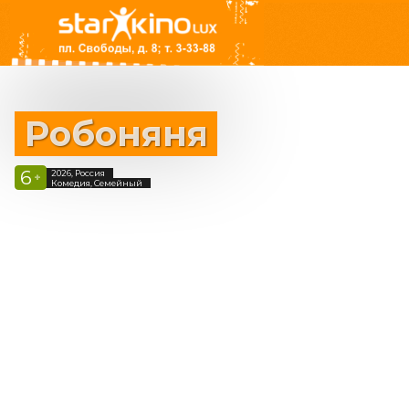
Робоняня
6
2026, Россия
+
Комедия, Семейный