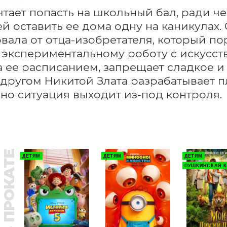
чтает попасть на школьный бал, ради че
й оставить ее дома одну на каникулах. 
вала от отца-изобретателя, который пор
экспериментальному роботу с искусств
а ее расписанием, запрещает сладкое и
 другом Никитой Злата разрабатывает пл
 но ситуация выходит из-под контроля.
В ПРОКАТЕ
ДЕТЯМ
ДЕТЯМ
ДЕТЯМ
ПУШКИНСКАЯ К