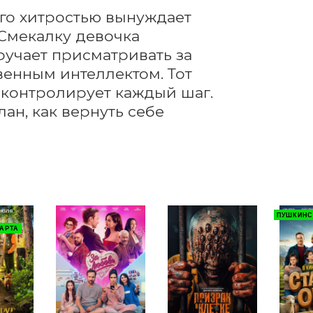
го хитростью вынуждает 
Смекалку девочка 
учает присматривать за 
енным интеллектом. Тот 
 контролирует каждый шаг. 
ан, как вернуть себе 
ПУШКИНС
АРТА