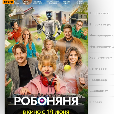
АРХИВ
В прокате с
В прокате до
Меморандум 
Меморандум 
Хронометраж
Режиссер
Продюсер
Сценарист
В ролях