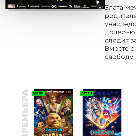
Злата ме
родителе
унаследо
дочерью 
следит з
Вместе с
свободу,
ПРЕМЬЕРА
ДЕТЯМ
ДЕТЯМ