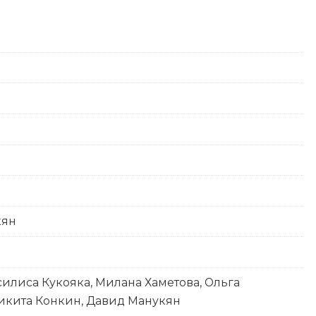
кян
силиса Кукояка, Милана Хаметова, Ольга
икита Конкин, Давид Манукян