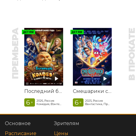
ПРЕМЬЕРА
В ПРОКАТ
ДЕТЯМ
ДЕТЯМ
Последний богатырь. Колобок
Смешарики сквозь вселенные
6
6
2026, Россия
2025, Россия
+
+
Комедия, Фэнтези, Приключения
Фантастика, Приключенческая комедия
Основное
Зрителям
Расписание
Цены