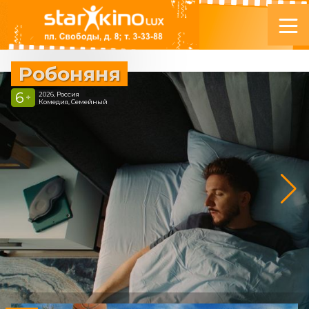
Робоняня
6
2026, Россия
+
Комедия, Семейный