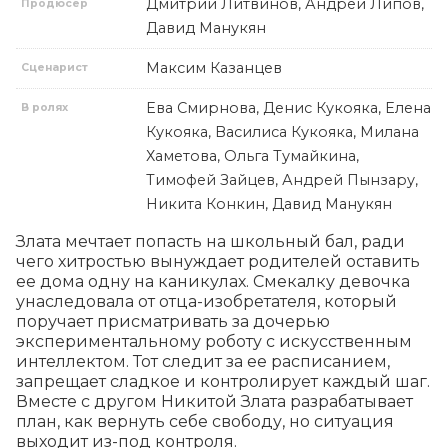
Дмитрий Литвинов, Андрей Липов,
Продюсер
Давид Манукян
Максим Казанцев
Сценарист
Ева Смирнова, Денис Кукояка, Елена
В ролях
Кукояка, Василиса Кукояка, Милана
Хаметова, Ольга Тумайкина,
Тимофей Зайцев, Андрей Пынзару,
Никита Конкин, Давид Манукян
Злата мечтает попасть на школьный бал, ради 
чего хитростью вынуждает родителей оставить 
ее дома одну на каникулах. Смекалку девочка 
унаследовала от отца-изобретателя, который 
поручает присматривать за дочерью 
экспериментальному роботу с искусственным 
интеллектом. Тот следит за ее расписанием, 
запрещает сладкое и контролирует каждый шаг. 
Вместе с другом Никитой Злата разрабатывает 
план, как вернуть себе свободу, но ситуация 
выходит из-под контроля.