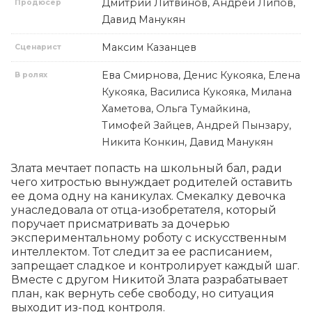
Дмитрий Литвинов, Андрей Липов,
Продюсер
Давид Манукян
Максим Казанцев
Сценарист
Ева Смирнова, Денис Кукояка, Елена
В ролях
Кукояка, Василиса Кукояка, Милана
Хаметова, Ольга Тумайкина,
Тимофей Зайцев, Андрей Пынзару,
Никита Конкин, Давид Манукян
Злата мечтает попасть на школьный бал, ради 
чего хитростью вынуждает родителей оставить 
ее дома одну на каникулах. Смекалку девочка 
унаследовала от отца-изобретателя, который 
поручает присматривать за дочерью 
экспериментальному роботу с искусственным 
интеллектом. Тот следит за ее расписанием, 
запрещает сладкое и контролирует каждый шаг. 
Вместе с другом Никитой Злата разрабатывает 
план, как вернуть себе свободу, но ситуация 
выходит из-под контроля.