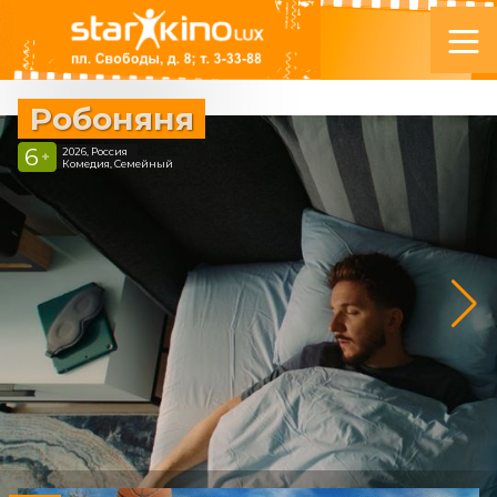
Робоняня
6
2026, Россия
+
Комедия, Семейный