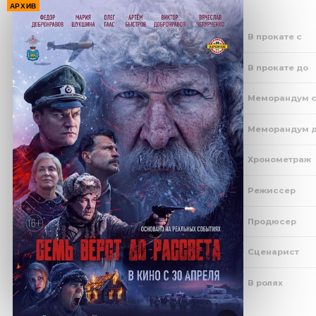
АРХИВ
В прокате с
В прокате до
Меморандум 
Меморандум 
Хронометраж
Режиссер
Продюсер
Сценарист
В ролях