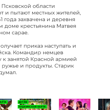
 Псковской области 
 и пытают местных жителей, 
1 года захвачена и деревня 
м доме крестьянина Матвея 
ом сарае.

лучает приказ наступать и 
йска. Командир немцев 
у к занятой Красной армией 
ружье и продукты. Старик 
думал.
АРТА
ДЕТЯМ
ПУШКИНСКАЯ КАРТА