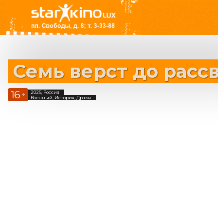
Семь верст до расс
16
2025, Россия
+
Военный, История, Драма