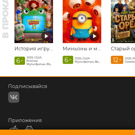
В ПРОКАТЕ
История игрушек 5
Миньоны и монстры
Старый о
2026, США,
6
12
2026, США
2026, 
6
+
+
+
Япония
Мультфильм, Фантастика, Комедия, Криминал, Приключения, Семейный
Мультфильм, Фэнтези, Драма, Комедия, Приключения, Семейный
Подписывайся
Приложения