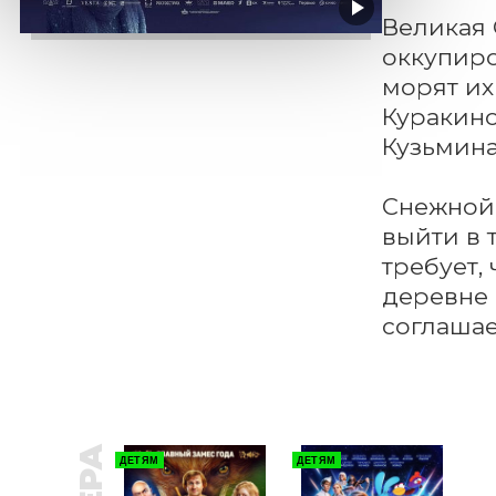
Великая 
оккупиро
морят их
Куракино
Кузьмина
Снежной 
выйти в 
требует,
деревне 
соглашае
ДЕТЯМ
ДЕТЯМ