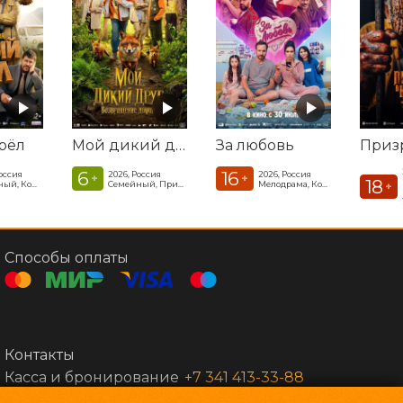
рёл
Мой дикий друг. Возвращение домой
За любовь
6
16
Россия
2026, Россия
2026, Россия
+
+
18
Семейный, Комедия
Семейный, Приключения
Мелодрама, Комедия, Фэнтези
+
Способы оплаты
Контакты
Касса и бронирование
+7 341 413-33-88