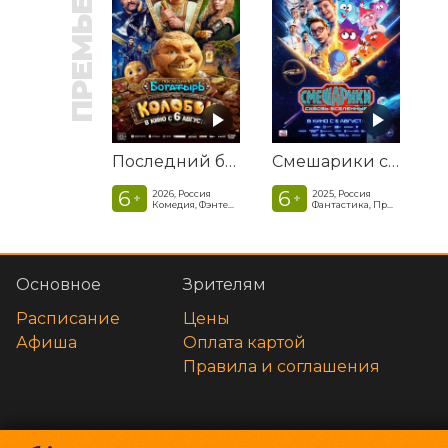
ПРЕМЬЕРА
Последний богатырь. Колобок
Смешарики сквозь вселенные
6
6
2026, Россия
2025, Россия
+
+
Комедия, Фэнтези, Приключения
Фантастика, Приключенческая комедия
Основное
Зрителям
Расписание
Цены
Афиша
Оплата картой
Правила и соглашения