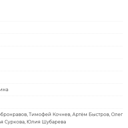
кина
ронравов, Тимофей Кочнев, Артём Быстров, Олег
лья Суркова, Юлия Шубарева