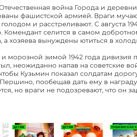
Отечественная война Города и деревни
ваны фашистской армией. Враги мучают
 голодом и расстреливают. С августа 194
. Комендант селится в самом добротно
, а хозяева вынуждены ютиться в холодн
и морозной зимой 1942 года дивизия по
тыл, неожиданно напав на советские во
 чтобы Кузьмин показал солдатам дорог
Першино, пообещав дать ему в награду 
тся, но враги не подозревают, что он за
ДЕТЯМ
ДЕТЯМ
ПУШКИНСКАЯ К