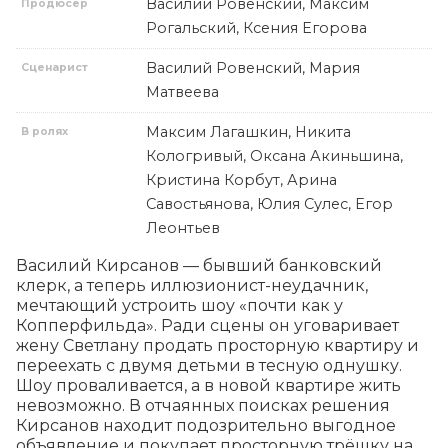
Василий Ровенский, Максим
Продюсер
Рогальский, Ксения Егорова
Василий Ровенский, Мария
Сценарист
Матвеева
Максим Лагашкин, Никита
В ролях
Кологривый, Оксана Акиньшина,
Кристина Корбут, Арина
Савостьянова, Юлия Сулес, Егор
Леонтьев
Василий Кирсанов — бывший банковский 
клерк, а теперь иллюзионист-неудачник, 
мечтающий устроить шоу «почти как у 
Копперфильда». Ради сцены он уговаривает 
жену Светлану продать просторную квартиру и 
переехать с двумя детьми в тесную однушку. 
Шоу проваливается, а в новой квартире жить 
невозможно. В отчаянных поисках решения 
Кирсанов находит подозрительно выгодное 
объявление и покупает просторную трёшку на 