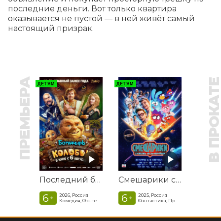
последние деньги. Вот только квартира 
оказывается не пустой — в ней живёт самый 
настоящий призрак.
ПРЕМЬЕРА
В ПРОКАТ
ДЕТЯМ
ДЕТЯМ
Последний богатырь. Колобок
Смешарики сквозь вселенные
6
6
2026, Россия
2025, Россия
+
+
Комедия, Фэнтези, Приключения
Фантастика, Приключенческая комедия