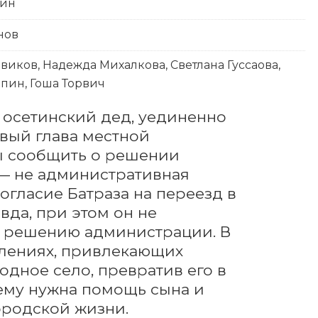
кин
нов
виков, Надежда Михалкова, Светлана Гуссаова,
пин, Гоша Торвич
 осетинский дед, уединенно 
вый глава местной 
ы сообщить о решении 
— не административная 
гласие Батраза на переезд в 
вда, при этом он не 
 решению администрации. В 
елениях, привлекающих 
дное село, превратив его в 
 ему нужна помощь сына и 
ородской жизни.