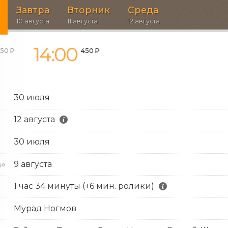
Завтра
Вторник
Среда
10 августа
11 августа
12 августа
14:00
50 ₽
450 ₽
30 июля
12 августа
30 июля
с
9 августа
до
1 час 34 минуты (+6 мин. ролики)
Мурад Ногмов