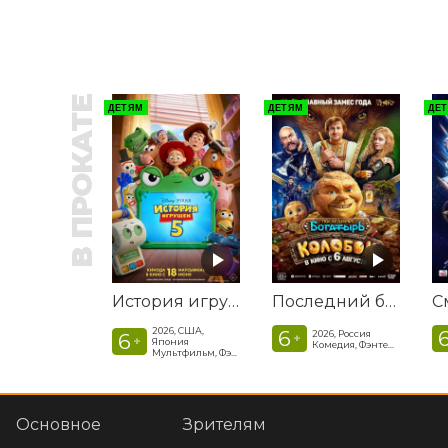
В ПРОКАТЕ
ДЕТЯМ
ДЕТЯМ
ДЕ
История игрушек 5
Последний богатырь. Колобок
2026, США,
6
2026, Россия
6
+
+
Япония
Комедия, Фэнтези, Приключения
Мультфильм, Фэнтези, Драма, Комедия, Приключения, Семейный
Основное
Зрителям