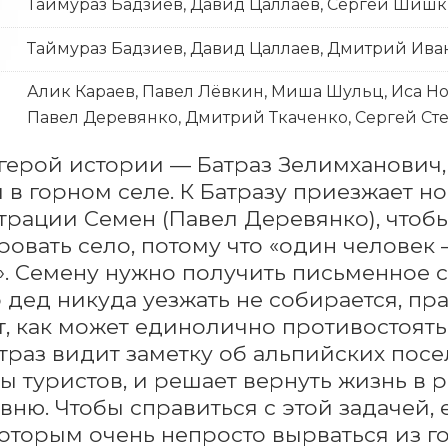
Таймураз Бадзиев, Давид Цаллаев, Сергей Шиш
Таймураз Бадзиев, Давид Цаллаев, Дмитрий Ива
Алик Караев, Павел Лёвкин, Миша Шульц, Иса Но
Павел Деревянко, Дмитрий Ткаченко, Сергей Сте
герой истории — Батраз Зелимханович,
в горном селе. К Батразу приезжает но
рации Семен (Павел Деревянко), чтоб
овать село, потому что «один человек 
. Семену нужно получить письменное со
о дед никуда уезжать не собирается, пра
, как может единолично противостоять
атраз видит заметку об альпийских пос
 туристов, и решает вернуть жизнь в ро
вню. Чтобы справиться с этой задачей,
которым очень непросто вырваться из г