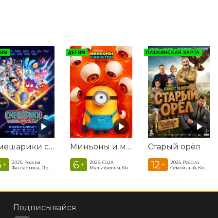
ТЯМ
ДЕТЯМ
ПУШКИНСКАЯ КАРТА
Смешарики сквозь вселенные
Миньоны и монстры
Старый орёл
6
6
12
2025, Россия
2026, США
2026, Россия
+
+
+
Фантастика, Приключенческая комедия
Мультфильм, Фантастика, Комедия, Криминал, Приключения, Семейный
Семейный, Комедия
Подписывайся