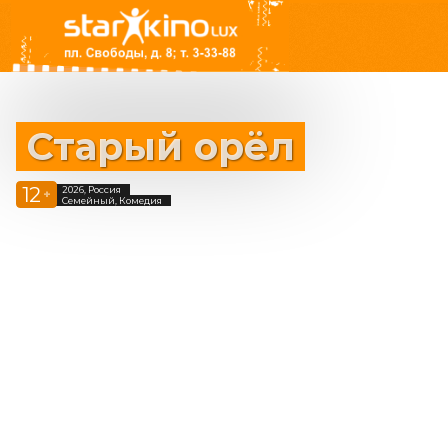
Старый орёл
12
2026, Россия
+
Семейный, Комедия