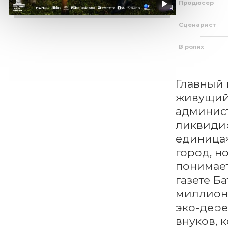
Продюсер
Сценарист
В ролях
Главный 
живущий 
админист
ликвидир
единица»
город, н
понимает
газете Б
миллионы
эко-дере
внуков, 