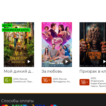
ДЕТЯМ
ПУШКИНСКАЯ КАРТА
Мой дикий друг. Возвращение домой
За любовь
2026,
6
16
2026, Россия
2026, Россия
+
+
18
Индонезия,
Семейный, Приключения
Мелодрама, Комедия, Фэнтези
+
Корея Южная
Способы оплаты