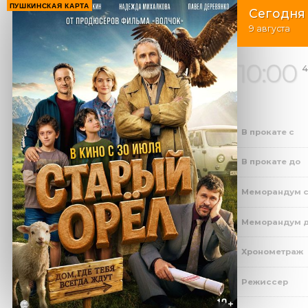
ПУШКИНСКАЯ КАРТА
Сегодня
9 августа
10:00
4
В прокате с
В прокате до
Меморандум 
Меморандум 
Хронометраж
Режиссер