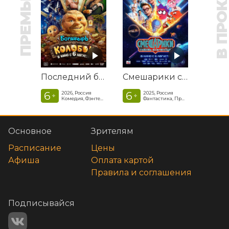
ПРЕМЬЕРА
В ПРОКАТ
Последний богатырь. Колобок
Смешарики сквозь вселенные
6
6
2026, Россия
2025, Россия
+
+
Комедия, Фэнтези, Приключения
Фантастика, Приключенческая комедия
Основное
Зрителям
Расписание
Цены
Афиша
Оплата картой
Правила и соглашения
Подписывайся