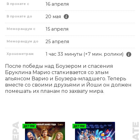
16 апреля
В прокате с
20 мая
В прокате до
15 апреля
Меморандум с
25 апреля
Меморандум до
1 час 33 минуты (+7 мин. ролики)
Хронометраж
После победы над Боузером и спасения 
Бруклина Марио сталкивается со злым 
альянсом Варио и Боузера-младшего. Теперь 
вместе со своими друзьями и Йоши он должен 
помешать их планам по захвату мира.
ДЕТЯМ
ДЕТЯМ