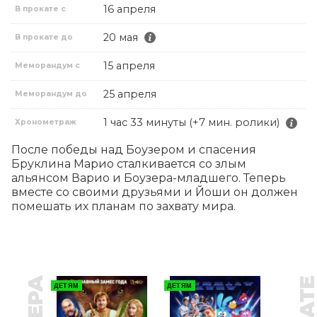
16 апреля
В прокате с
20 мая
В прокате до
15 апреля
Меморандум с
25 апреля
Меморандум до
1 час 33 минуты (+7 мин. ролики)
Хронометраж
После победы над Боузером и спасения 
Бруклина Марио сталкивается со злым 
альянсом Варио и Боузера-младшего. Теперь 
вместе со своими друзьями и Йоши он должен 
помешать их планам по захвату мира.
ДЕТЯМ
ДЕТЯМ