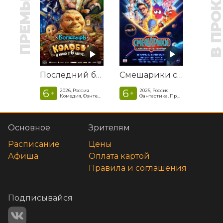
ПРЕМЬЕРА
В ПРОКАТ
Последний богатырь. Колобок
Смешарики сквозь вселенные
6
6
2026, Россия
2025, Россия
+
+
Комедия, Фэнтези, Приключения
Фантастика, Приключенческая комедия
Основное
Зрителям
Расписание
Цены
Афиша
Оплата картой
Правила и соглашения
Подписывайся