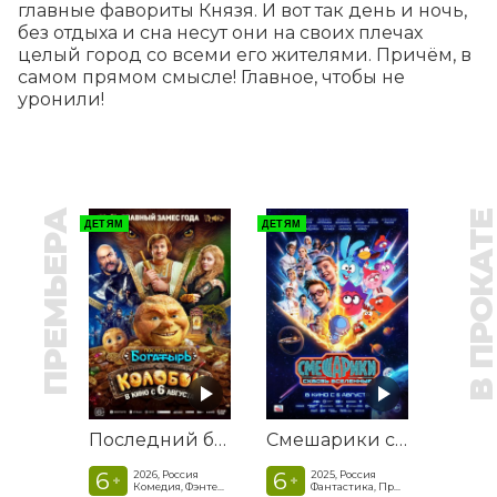
главные фавориты Князя. И вот так день и ночь, 
без отдыха и сна несут они на своих плечах 
целый город со всеми его жителями. Причём, в 
самом прямом смысле! Главное, чтобы не 
уронили!
ПРЕМЬЕРА
В ПРОКАТ
ДЕТЯМ
ДЕТЯМ
Последний богатырь. Колобок
Смешарики сквозь вселенные
6
6
2026, Россия
2025, Россия
+
+
Комедия, Фэнтези, Приключения
Фантастика, Приключенческая комедия