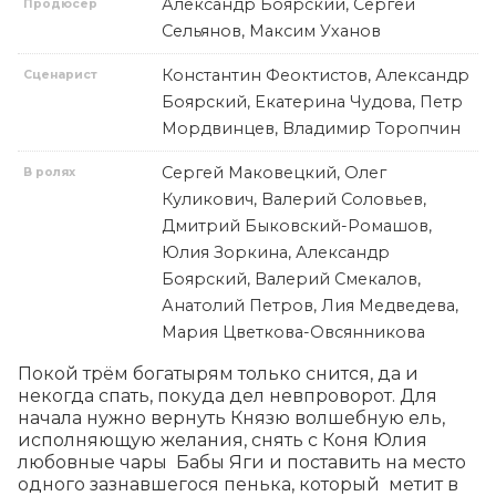
Александр Боярский, Сергей
Продюсер
Сельянов, Максим Уханов
Константин Феоктистов, Александр
Сценарист
Боярский, Екатерина Чудова, Петр
Мордвинцев, Владимир Торопчин
Сергей Маковецкий, Олег
В ролях
Куликович, Валерий Соловьев,
Дмитрий Быковский-Ромашов,
Юлия Зоркина, Александр
Боярский, Валерий Смекалов,
Анатолий Петров, Лия Медведева,
Мария Цветкова-Овсянникова
Покой трём богатырям только снится, да и 
некогда спать, покуда дел невпроворот. Для 
начала нужно вернуть Князю волшебную ель, 
исполняющую желания, снять с Коня Юлия 
любовные чары  Бабы Яги и поставить на место 
одного зазнавшегося пенька, который  метит в 