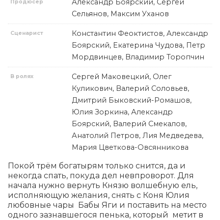
Александр Боярский, Сергей
Продюсер
Сельянов, Максим Уханов
Константин Феоктистов, Александр
Сценарист
Боярский, Екатерина Чудова, Петр
Мордвинцев, Владимир Торопчин
Сергей Маковецкий, Олег
В ролях
Куликович, Валерий Соловьев,
Дмитрий Быковский-Ромашов,
Юлия Зоркина, Александр
Боярский, Валерий Смекалов,
Анатолий Петров, Лия Медведева,
Мария Цветкова-Овсянникова
Покой трём богатырям только снится, да и 
некогда спать, покуда дел невпроворот. Для 
начала нужно вернуть Князю волшебную ель, 
исполняющую желания, снять с Коня Юлия 
любовные чары  Бабы Яги и поставить на место 
одного зазнавшегося пенька, который  метит в 