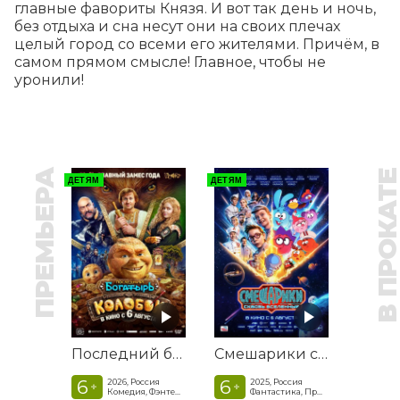
главные фавориты Князя. И вот так день и ночь, 
без отдыха и сна несут они на своих плечах 
целый город со всеми его жителями. Причём, в 
самом прямом смысле! Главное, чтобы не 
уронили!
ПРЕМЬЕРА
В ПРОКАТ
ДЕТЯМ
ДЕТЯМ
Последний богатырь. Колобок
Смешарики сквозь вселенные
6
6
2026, Россия
2025, Россия
+
+
Комедия, Фэнтези, Приключения
Фантастика, Приключенческая комедия