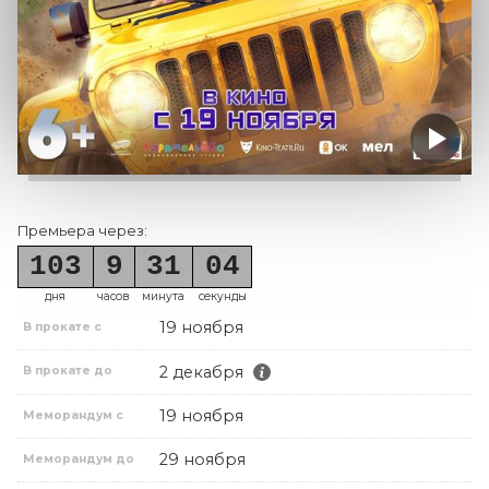
Премьера через:
103
9
31
04
дня
часов
минута
секунды
19 ноября
В прокате с
2 декабря
В прокате до
19 ноября
Меморандум с
29 ноября
Меморандум до