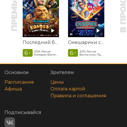
ПРЕМЬЕРА
В ПРОКАТ
Последний богатырь. Колобок
Смешарики сквозь вселенные
6
6
2026, Россия
2025, Россия
+
+
Комедия, Фэнтези, Приключения
Фантастика, Приключенческая комедия
Основное
Зрителям
Расписание
Цены
Афиша
Оплата картой
Правила и соглашения
Подписывайся