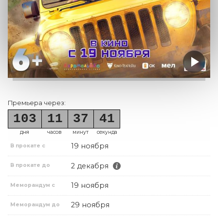
Премьера через:
103
11
37
41
дня
часов
минут
секунда
19 ноября
В прокате с
2 декабря
В прокате до
19 ноября
Меморандум с
29 ноября
Меморандум до