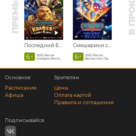
ПРЕМЬЕРА
В ПРОКАТ
Последний богатырь. Колобок
Смешарики сквозь вселенные
6
6
2026, Россия
2025, Россия
+
+
Комедия, Фэнтези, Приключения
Фантастика, Приключенческая комедия
Основное
Зрителям
Расписание
Цены
Афиша
Оплата картой
Правила и соглашения
Подписывайся