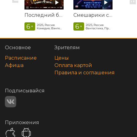
Последний богатырь. Колобок
Смешарики сквозь вселенные
6
6
2026, Россия
2025, Россия
+
+
Комедия, Фэнтези, Приключения
Фантастика, Приключенческая комедия
Основное
Зрителям
Расписание
Цены
Афиша
Оплата картой
Правила и соглашения
Подписывайся
Приложения