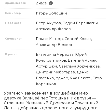
2 часа
Хронометраж
Игорь Волошин
Режиссер
Петр Ануров, Вадим Верещагин,
Продюсер
Александр Жаров
Роман Кантор, Сергей Козин,
Сценарист
Александр Волков
Екатерина Червова, Юрий
В ролях
Колокольников, Евгений Чумак,
Артур Ваха, Светлана Ходченкова,
Дмитрий Чеботарёв, Денис
Власенко, Уджер, Яна Сексте, Егор
Корешков
Ураганом занесенная в волшебный мир 
девочка Элли, её пес Тотошка и их друзья — 
Страшила, Железный Дровосек и Трусливый 
Лев — добрались до заветного Изумрудного 