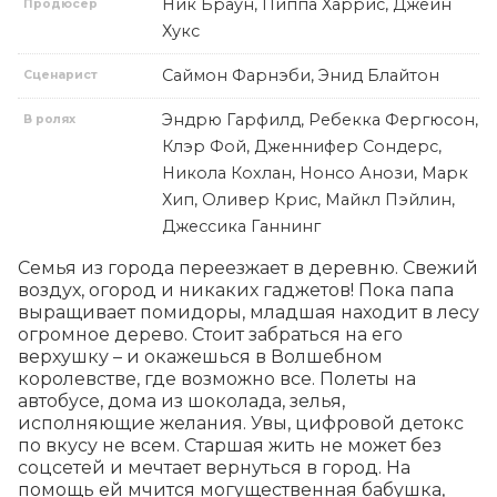
Ник Браун, Пиппа Харрис, Джейн
Продюсер
Хукс
Саймон Фарнэби, Энид Блайтон
Сценарист
Эндрю Гарфилд, Ребекка Фергюсон,
В ролях
Клэр Фой, Дженнифер Сондерс,
Никола Кохлан, Нонсо Анози, Марк
Хип, Оливер Крис, Майкл Пэйлин,
Джессика Ганнинг
Семья из города переезжает в деревню. Свежий 
воздух, огород и никаких гаджетов! Пока папа 
выращивает помидоры, младшая находит в лесу 
огромное дерево. Стоит забраться на его 
верхушку – и окажешься в Волшебном 
королевстве, где возможно все. Полеты на 
автобусе, дома из шоколада, зелья, 
исполняющие желания. Увы, цифровой детокс 
по вкусу не всем. Старшая жить не может без 
соцсетей и мечтает вернуться в город. На 
помощь ей мчится могущественная бабушка, 