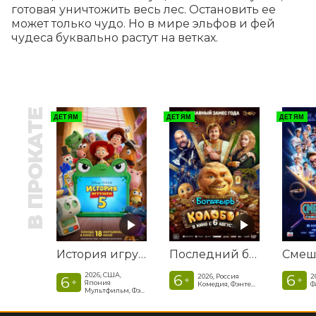
готовая уничтожить весь лес. Остановить ее 
может только чудо. Но в мире эльфов и фей 
чудеса буквально растут на ветках.
В ПРОКАТЕ
ДЕТЯМ
ДЕТЯМ
ДЕТЯМ
История игрушек 5
Последний богатырь. Колобок
2026, США,
6
6
2026, Россия
2
6
+
+
+
Япония
Комедия, Фэнтези, Приключения
Мультфильм, Фэнтези, Драма, Комедия, Приключения, Семейный