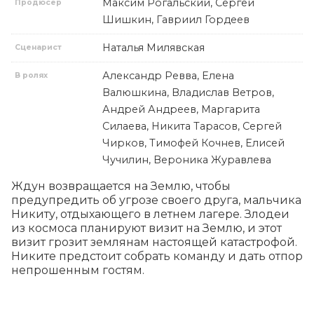
Максим Рогальский, Сергей
Продюсер
Шишкин, Гавриил Гордеев
Наталья Милявская
Сценарист
Александр Ревва, Елена
В ролях
Валюшкина, Владислав Ветров,
Андрей Андреев, Маргарита
Силаева, Никита Тарасов, Сергей
Чирков, Тимофей Кочнев, Елисей
Чучилин, Вероника Журавлева
Ждун возвращается на Землю, чтобы 
предупредить об угрозе своего друга, мальчика 
Никиту, отдыхающего в летнем лагере. Злодеи 
из космоса планируют визит на Землю, и этот 
визит грозит землянам настоящей катастрофой. 
Никите предстоит собрать команду и дать отпор 
непрошенным гостям.