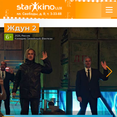
Ждун 2
6
2026, Россия
+
Комедия, Семейный, Фэнтези