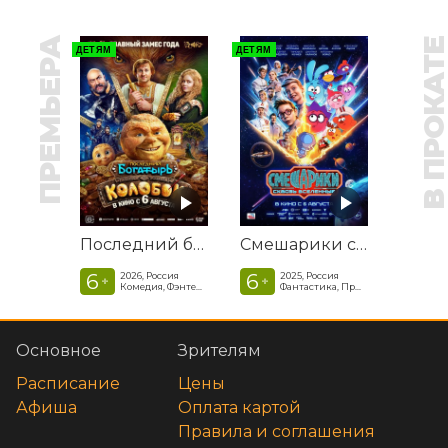
ПРЕМЬЕРА
В ПРОКАТ
ДЕТЯМ
ДЕТЯМ
Последний богатырь. Колобок
Смешарики сквозь вселенные
6
6
2026, Россия
2025, Россия
+
+
Комедия, Фэнтези, Приключения
Фантастика, Приключенческая комедия
Основное
Зрителям
Расписание
Цены
Афиша
Оплата картой
Правила и соглашения