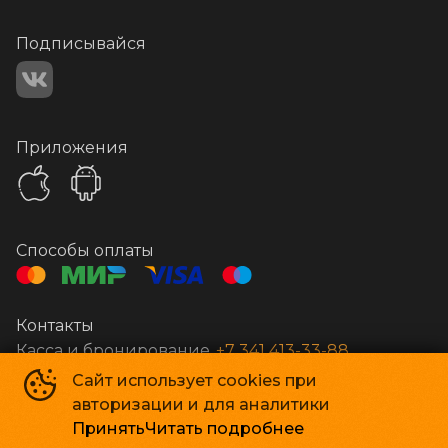
Подписывайся
Приложения
Способы оплаты
Контакты
Касса и бронирование
+7 341 413-33-88
Сайт использует cookies при
авторизации и для аналитики
Стар Кинолюкс
©
2009-
2026
Принять
Читать подробнее
Powered by
p24.app