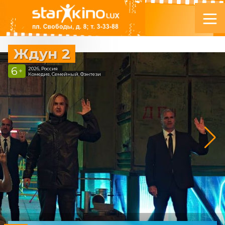
Ждун 2
6
2026, Россия
+
Комедия, Семейный, Фэнтези