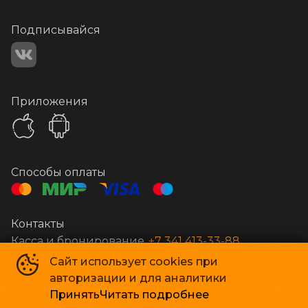
Подписывайся
Приложения
Способы оплаты
Контакты
Касса и бронирование
+7 341 413-33-88
Сайт использует cookies при
авторизации и для аналитики
Стар Кинолюкс
©
2009-
2026
Принять
Читать подробнее
Powered by
p24.app