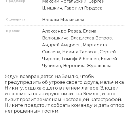
Максим Рогальский, Сергей
Продюсер
Шишкин, Гавриил Гордеев
Наталья Милявская
Сценарист
Александр Ревва, Елена
В ролях
Валюшкина, Владислав Ветров,
Андрей Андреев, Маргарита
Силаева, Никита Тарасов, Сергей
Чирков, Тимофей Кочнев, Елисей
Чучилин, Вероника Журавлева
Ждун возвращается на Землю, чтобы 
предупредить об угрозе своего друга, мальчика 
Никиту, отдыхающего в летнем лагере. Злодеи 
из космоса планируют визит на Землю, и этот 
визит грозит землянам настоящей катастрофой. 
Никите предстоит собрать команду и дать отпор 
непрошенным гостям.