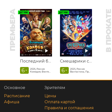
ПРЕМЬЕРА
В ПРОКАТ
ДЕТЯМ
ДЕТЯМ
Последний богатырь. Колобок
Смешарики сквозь вселенные
6
6
2026, Россия
2025, Россия
+
+
Комедия, Фэнтези, Приключения
Фантастика, Приключенческая комедия
Основное
Зрителям
Расписание
Цены
Афиша
Оплата картой
Правила и соглашения