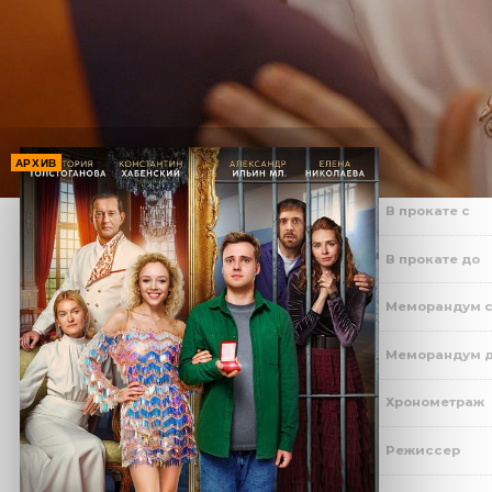
АРХИВ
В прокате с
В прокате до
Меморандум 
Меморандум 
Хронометраж
Режиссер