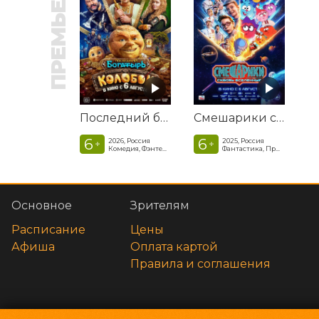
ПРЕМЬЕРА
Последний богатырь. Колобок
Смешарики сквозь вселенные
6
6
2026, Россия
2025, Россия
+
+
Комедия, Фэнтези, Приключения
Фантастика, Приключенческая комедия
Основное
Зрителям
Расписание
Цены
Афиша
Оплата картой
Правила и соглашения