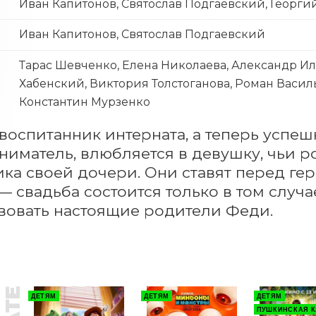
Иван Капитонов, Святослав Подгаевский, Георг
Иван Капитонов, Святослав Подгаевский
Тарас Шевченко, Елена Николаева, Александр Иль
Хабенский, Виктория Толстоганова, Роман Васил
Константин Мурзенко
оспитанник интерната, а теперь успе
иматель, влюбляется в девушку, чьи род
ка своей дочери. Они ставят перед ге
— свадьба состоится только в том случае
вовать настоящие родители Феди.
ДЕТЯМ
ДЕТЯМ
ДЕТЯМ
ПУШКИНСКАЯ К