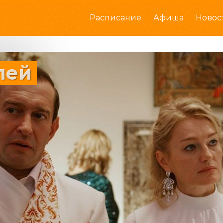
Расписание
Афиша
Новос
лей