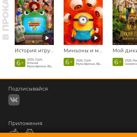
В ПРОКАТЕ
История игрушек 5
Миньоны и монстры
2026, США,
6
6
2026, США
2026, Ро
6
+
+
+
Япония
Мультфильм, Фантастика, Комедия, Криминал, Приключения, Семейный
Мультфильм, Фэнтези, Драма, Комедия, Приключения, Семейный
Подписывайся
Приложения