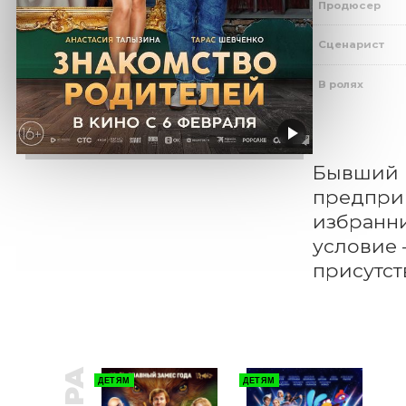
Продюсер
Сценарист
В ролях
Бывший в
предприн
избранни
условие 
присутст
ДЕТЯМ
ДЕТЯМ