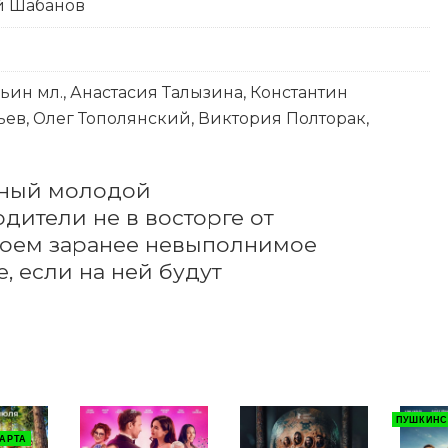
ий Шабанов
ин мл., Анастасия Талызина, Константин
ьев, Олег Тополянский, Виктория Полторак,
шный молодой 
ители не в восторге от 
роем заранее невыполнимое 
, если на ней будут 
ПУШКИНС
АРТА