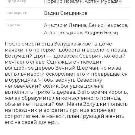
Норайр Гюзалян, Артём Мурадян
Продюсер
Вадим Свешников
Сценарист
Анастасия Лапина, Денис Некрасов,
В ролях
Антон Эльдаров, Андрей Вальц
После смерти отца Золушка живет в доме 
мачехи, но не теряет доброты и весёлого нрава. 
Её лучший друг — дровосек Северин, который 
мечтает о славе. Однажды он находит 
волшебное дерево Вечный Шерман, но из-за 
вспыльчивости оскорбляет его и превращается 
в бурундука. Чтобы вернуть Северину 
человеческий облик, Золушка должна 
выполнить прихоть дерева. В это время король, 
желая образумить легкомысленного принца, 
объявляет пышный бал. Мечта Золушки попасть 
на праздник и встретить принца встречает 
сопротивление мачехи, планирующей женить 
его на своей дочери.