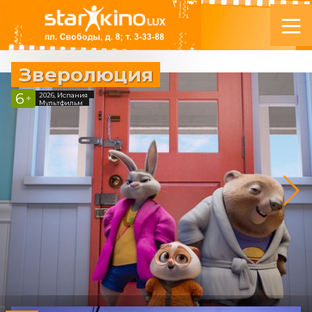
Зверолюция
6
2026, Испания
+
Мультфильм