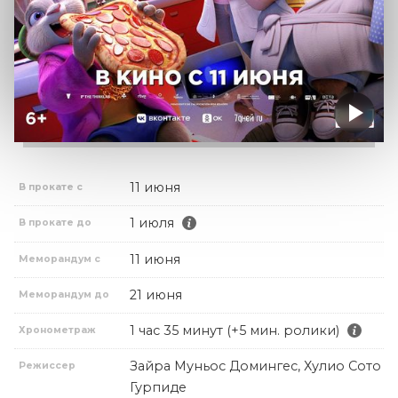
11 июня
В прокате с
1 июля
В прокате до
11 июня
Меморандум с
21 июня
Меморандум до
1 час 35 минут (+5 мин. ролики)
Хронометраж
Зайра Муньос Домингес, Хулио Сото
Режиссер
Гурпиде