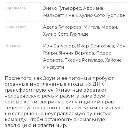
Энеко Гутьеррес, Адриана
Продюсер
Мальфатти Чен, Хулио Сото Гурпиде
Адела Гутиеррез, Мигель Моран,
Сценарист
Хулио Сото Гурпиде
Иэн Батчелор, Икер Бенгоэчеа, Йон
В ролях
Гоири, Янник Вергара, Педро
Арриета, Тксема Регаладо, Хайоне
Инсаусти
После того, как Зоуи и её питомцы пробуют 
странные инопланетные ягоды, их ДНК 
трансформируются. Животные обретают 
человеческую речь и разум, а сама Зоуи – 
острые когти, звериную силу и дикий нрав. 
Теперь ей предстоит возглавить симпатичную, 
но совершенно неуправляемую пушистую 
команду, чтобы остановить аномальную 
эволюцию и спасти мир.