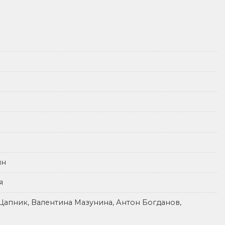
ин
я
Цапник, Валентина Мазунина, Антон Богданов,