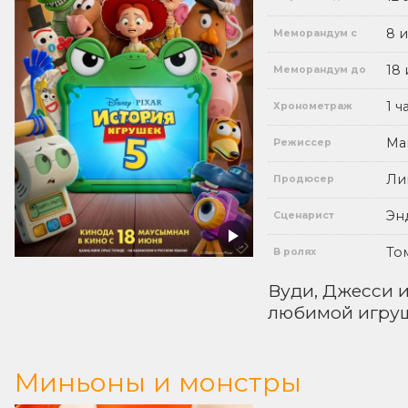
8 
Меморандум с
18
Меморандум до
1 ч
Хронометраж
Ма
Режиссер
Ли
Продюсер
Эн
Сценарист
То
В ролях
Вуди, Джесси и
любимой игруш
Миньоны и монстры