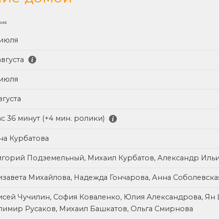
ния
 июля
августа
 июля
вгуста
ас 36 минут (+4 мин. ролики)
на Курбатова
игорий Подземельный, Михаил Курбатов, Александр Иль
изавета Михайлова, Надежда Гончарова, Анна Соболевска
исей Чучилин, София Коваленко, Юлия Александрова, Ян 
лимир Русаков, Михаил Башкатов, Ольга Смирнова