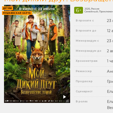
ДЕТЯМ
6
2026, Россия
+
Семейный, Приключе
ПУШКИНСКАЯ КАРТА
23
В прокате с
12 
В прокате до
23
Меморандум с
2 а
Меморандум до
1 ч
Хронометраж
Ан
Режиссер
Гр
Продюсер
Ел
Сценарист
Ел
В ролях
Ве