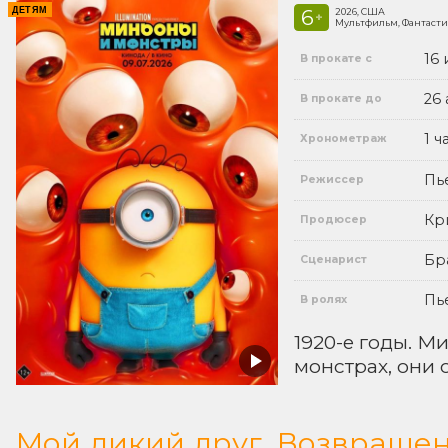
ДЕТЯМ
6
2026, США
+
Мультфильм, Фантасти
16
В прокате с
26 
В прокате до
1 ч
Хронометраж
Пь
Режиссер
Кр
Продюсер
Бр
Сценарист
Пь
В ролях
1920-е годы. М
монстрах, они 
Мой дикий друг. Возвраще