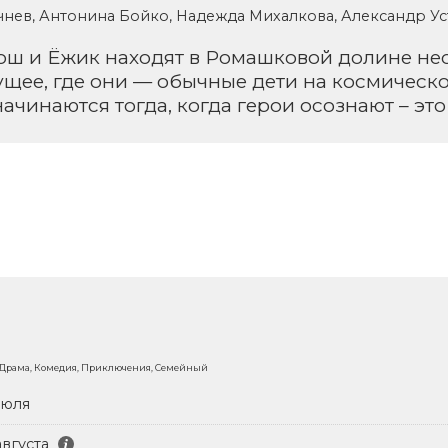
чнев, Антонина Бойко, Надежда Михалкова, Александр У
ш и Ёжик находят в Ромашковой долине нео
ущее, где они — обычные дети на космическ
чинаются тогда, когда герои осознают – это 
 Драма, Комедия, Приключения, Семейный
июля
августа