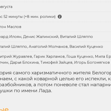
августа
ас 52 минуты (+8 мин. ролики)
тон Маслов
уард Илоян, Денис Жалинский, Виталий Шляппо
талий Шляппо, Анатолий Молчанов, Василий Куценко
итрий Журавлев, Гарик Харламов, Гоша Куценко, Мила Ер
лчин, Дарья Блохина, Тимофей Зайцев, Игорь Богомягков
ория самого харизматичного жителя Белогор
наем, с какой коварной целью его испекли, к
разбойников, а потом поневоле стал напарн
ушки по имени Лада.
ые