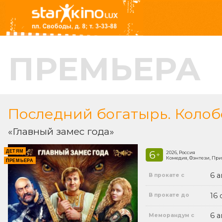
ПРЕМЬЕРА
Последний богатырь. Колоб
«Главный замес года»
ДЕТЯМ
6
2026, Россия
+
Комедия, Фэнтези, Пр
ПРЕМЬЕРА
6 а
В прокате с
16
В прокате до
6 а
Меморандум с