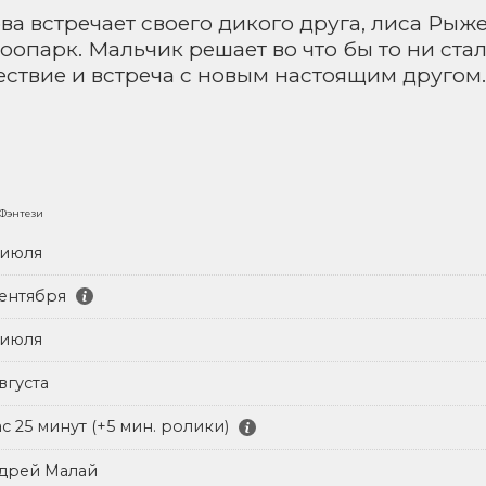
ва встречает своего дикого друга, лиса Рыже
опарк. Мальчик решает во что бы то ни стал
ствие и встреча с новым настоящим другом
 Фэнтези
 июля
сентября
 июля
вгуста
ас 25 минут (+5 мин. ролики)
дрей Малай