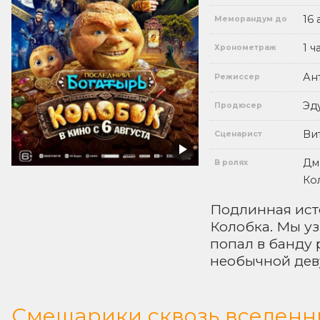
16 
Меморандум до
1 ч
Хронометраж
Ан
Режиссер
Эд
Продюсер
Ви
Сценарист
Дм
В ролях
Ко
Подлинная ист
Колобка. Мы уз
попал в банду 
необычной дев
Смешарики сквозь вселенн