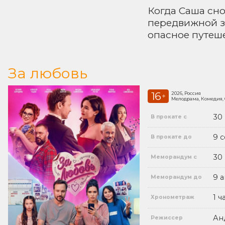
Когда Саша сно
передвижной зо
опасное путеше
За любовь
16
2026, Россия
+
Мелодрама, Комедия,
30
В прокате с
9 
В прокате до
30
Меморандум с
9 а
Меморандум до
1 ч
Хронометраж
Ан
Режиссер