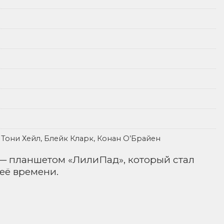
, Тони Хейл, Блейк Кларк, Конан О’Брайен
 — планшетом «ЛилиПад», который стал
её времени.