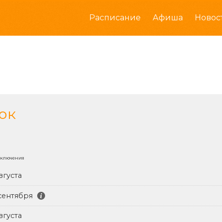
Расписание
Афиша
Новос
ок
иключения
вгуста
 сентября
вгуста