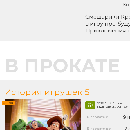
Ко
Смешарики Кро
в игру про буд
Приключения на
В ПРОКАТЕ
История игрушек 5
ДЕТЯМ
6
2026, США, Япония
+
Мультфильм, Фэнтези,
9 
В прокате с
12 
В прокате до