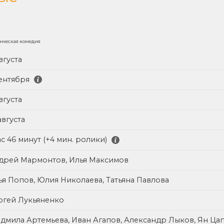
нческая комедия
вгуста
сентября
вгуста
августа
ас 46 минут (+4 мин. ролики)
дрей Мармонтов, Илья Максимов
ья Попов, Юлия Николаева, Татьяна Павлова
ргей Лукьяненко
дмила Артемьева, Иван Агапов, Александр Лыков, Ян Ца