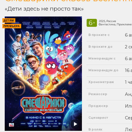
«Дети здесь не просто так»
ДЕТЯМ
6
2025, Россия
+
Фантастика, Приключе
ПРЕМЬЕРА
6 а
В прокате с
2 
В прокате до
6 а
Меморандум с
16 
Меморандум до
1 ч
Хронометраж
Ан
Режиссер
Ил
Продюсер
Се
Сценарист
Лю
В ролях