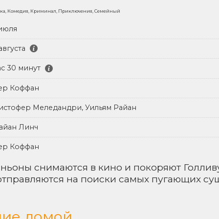
ка, Комедия, Криминал, Приключения, Семейный
 июля
августа
ас 30 минут
ер Коффан
истофер Меледандри, Уильям Райан
айан Линч
ер Коффан
иньоны снимаются в кино и покоряют Голлив
отправляются на поиски самых пугающих сущ
ние домой